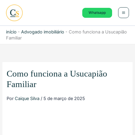
Ir
para
Whatsapp
o
conteúdo
início
-
Advogado imobiliário
-
Como funciona a Usucapião
Familiar
Como funciona a Usucapião
Familiar
Por
Caique Silva
/
5 de março de 2025