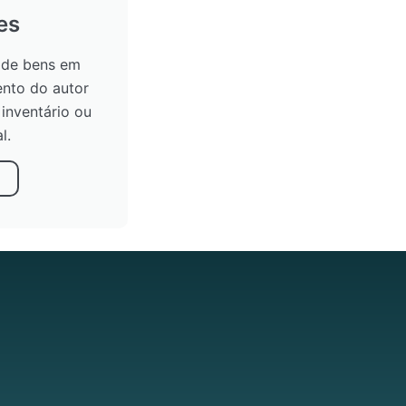
es
a de bens em
ento do autor
inventário ou
l.