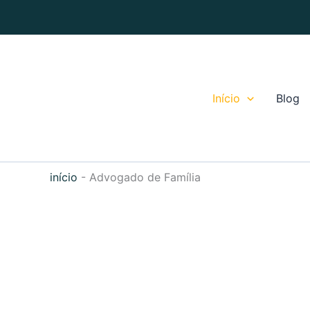
Ir
para
o
conteúdo
Início
Blog
início
-
Advogado de Família