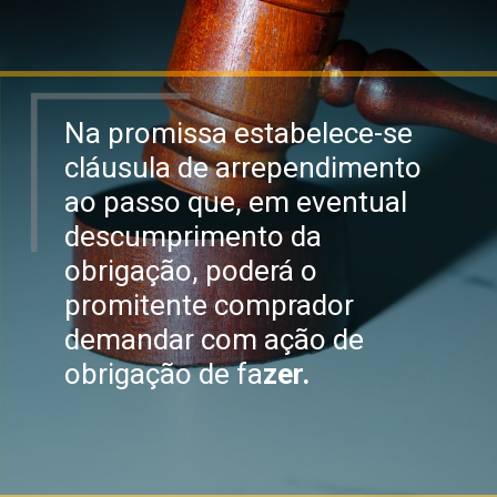
Na promissa estabelece-se
cláusula de arrependimento
ao passo que, em eventual
descumprimento da
obrigação, poderá o
promitente comprador
demandar com ação de
obrigação de fa
zer.